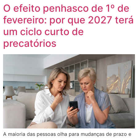
O efeito penhasco de 1º de
fevereiro: por que 2027 terá
um ciclo curto de
precatórios
A maioria das pessoas olha para mudanças de prazo e