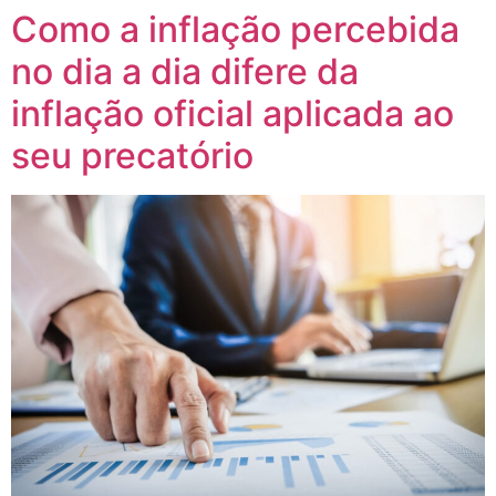
Como a inflação percebida
no dia a dia difere da
inflação oficial aplicada ao
seu precatório